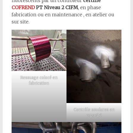
fluorescents par un contrôleur
certifié
COFREND
PT Niveau 2 CIFM
, en phase
fabrication ou en maintenance , en atelier ou
sur site.
Ressuage coloré en
fabrication
Contrôle soudures en
capacité