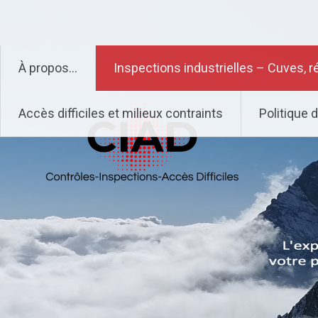
Aller
CIAD – Contrôles – Inspect
au
contenu
principal
À propos…
Inspections industrielles – Cuves, r
Accès difficiles et milieux contraints
Politique d