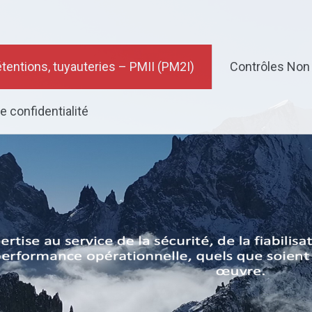
ions – Accès Difficiles
étentions, tuyauteries – PMII (PM2I)
Contrôles Non 
e confidentialité